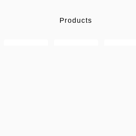
Products
仏具
位牌
自由壇
すずか
mica 丸型 ブ
IDOKO
ルー
¥94,500
¥286,00
¥72,600